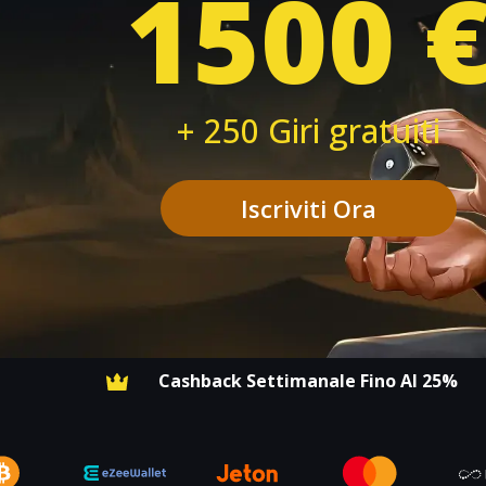
1500 
+ 250 Giri gratuiti
Iscriviti Ora
Cashback Settimanale Fino Al 25%