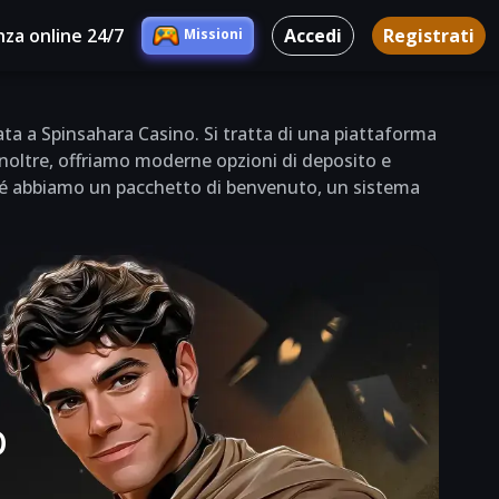
nza online 24/7
Accedi
Registrati
Missioni
iata a Spinsahara Casino. Si tratta di una piattaforma
Inoltre, offriamo moderne opzioni di deposito e
ché abbiamo un pacchetto di benvenuto, un sistema
O